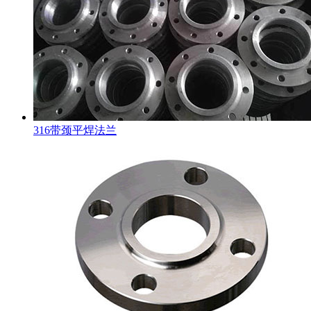
316带颈平焊法兰