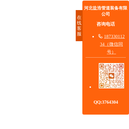
河北盐浩管道装备有限
公司
在
线
咨询电话
客
服

187330112
34（微信同
号）
QQ:3764304