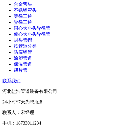
合金弯头
不锈钢弯头
等径三通
异径三通
同心大小头异径管
偏心大小头异径管
封头管帽
按管道分类
防腐钢管
涂塑管道
保温管道
翅片管
联系我们
河北盐浩管道装备有限公司
24小时*7天为您服务
联系人：宋经理
手机：18733011234