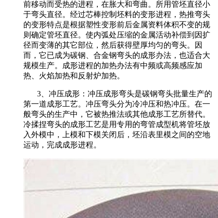
前移动而受热的进程，在胀大和弯曲。所用管坯直径小
于弯头直径。经过芯棒控制坯料的变形进程，热推弯头
的变形特点是根据塑性变形前后金属资料体积不变的规
则确定管坯直径。使内弧处压缩的金属活动补偿到因扩
径而变薄的其它部位，然后获得壁厚均匀的弯头。因
而，它已成为碳钢、合金钢弯头的成形办法，也适合大
规模生产。成形进程的加热办法有中频或高频感应加
热、火焰加热和反射炉加热。
3、冲压成形：冲压成形弯头是碳钢弯头批量生产的
第一道成形工艺。冲压弯头分为冷冲压和热冲压。在一
般弯头的生产中，它被热推法或其他成形工艺所替代。
冷揉捏弯头的成形工艺是用专用的弯管成型机将管坯放
入外模中，上模和下模关闭后，坯沿表里模之间的空地
运动，完成成形进程。