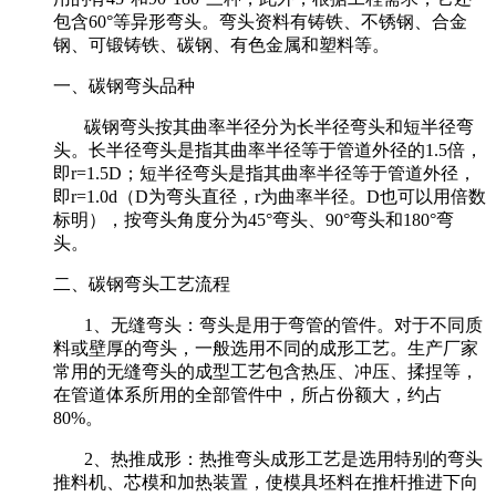
包含60°等异形弯头。弯头资料有铸铁、不锈钢、合金
钢、可锻铸铁、碳钢、有色金属和塑料等。
一、碳钢弯头品种
碳钢弯头按其曲率半径分为长半径弯头和短半径弯
头。长半径弯头是指其曲率半径等于管道外径的1.5倍，
即r=1.5D；短半径弯头是指其曲率半径等于管道外径，
即r=1.0d（D为弯头直径，r为曲率半径。D也可以用倍数
标明），按弯头角度分为45°弯头、90°弯头和180°弯
头。
二、碳钢弯头工艺流程
1、无缝弯头：弯头是用于弯管的管件。对于不同质
料或壁厚的弯头，一般选用不同的成形工艺。生产厂家
常用的无缝弯头的成型工艺包含热压、冲压、揉捏等，
在管道体系所用的全部管件中，所占份额大，约占
80%。
2、热推成形：热推弯头成形工艺是选用特别的弯头
推料机、芯模和加热装置，使模具坯料在推杆推进下向