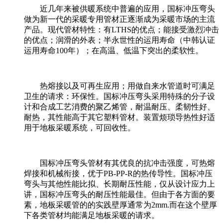
近几年来被供暖系统中普遍的应用，国标冲压弯头
做为新一代的采暖专用管材正逐渐成为采暖市场的主流
产品。现代管材特性：有LTHS的优点；能接受激烈冲击
的优点；润滑的外表；半永世性的运用寿命（中韩认证
运用寿命100年）；在高温、低温下突出的柔软性。
热熔接以及可再生应用；用做自来水管道时可满足
卫生的请求：环保性。国标冲压弯头采用特殊的分子设
计和合成工艺消费的聚乙烯管，耐温耐压、柔韧性好、
耐热，其性能高于其它塑料管材。装置烦琐导热性好适
用于地板采暖系统，可回收性。
国标冲压弯头管材有其优良的抗冲击强度，可热熔
焊接和机械衔接，优于PB-PP-R的热传导性。国标冲压
弯头与其他性能比拟、长期耐压性能，仅从设计应力上
讲，国标冲压弯头的耐压性能最佳。但由于各方面的要
素，地板采暖管的的实践壁厚通常为2mm.而在这个壁厚
下各类管材均能满足地板采暖的请求。